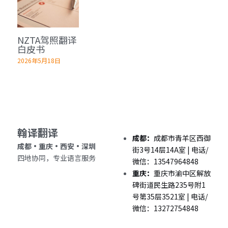
深圳翻译公司
出生证结婚证
医学病历翻译案例
企业商务与出海指南
日语翻译韩语翻译
城市服务
NZTA驾照翻译
翻译盖章
无犯罪记录证明
口译同传案例
医学病历翻译指南
俄语翻译波兰语翻译
翻译资质
成都翻译服务
白皮书
2026年5月18日
翻译认证
病历处方笺
口译同传指南
泰语老挝语等小语种
合作客户
西安翻译服务
医学翻译
在职证明与工作证明翻译
翻译盖章与交付指南
重庆翻译服务
法律翻译
商务合同公司章程
深圳翻译服务
翰译翻译 
证件翻译
成都：
成都市青羊区西御
成都・重庆・西安・深圳 
街3号14层14A室 | 电话/
四地协同，专业语言服务
英语同传
微信：13547964848
重庆：
重庆市渝中区解放
营业执照翻译
碑街道民生路235号附1
号第35层3521室 | 电话/
成都法律翻译
微信：13272754848