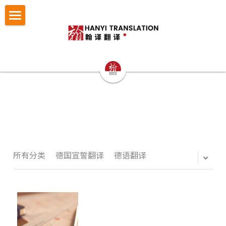
×
博客分类
首页
所有博客分类
翻译服务
笔译
认证与宣誓翻译
法律翻译
小语种翻译
证件翻译
按照文件找翻译
认证与宣誓翻译
专业口译
留学移民翻译
NAATI认证翻译
成功案例
护照翻译
重庆翻译公司
企业商务翻译
NZTA 认证翻译
驾照翻译
办事指南
法律翻译案例
所有分类
德国宣誓翻译
德语翻译
西安翻译公司
企业出海语言服务
法国宣誓翻译
学历证书与成绩单翻译
证件翻译案例
翻译语种
法律翻译指南
成都翻译公司
医学病历翻译
德国宣誓翻译
身份证户口本
留学移民翻译案例
证件翻译指南
关于翰译
英语翻译
商务口译
口译同传
银行流水
企业商务与出海案例
留学移民材料指南
法语西班牙语翻译意大利语翻译
发送文件获取报价
公司介绍