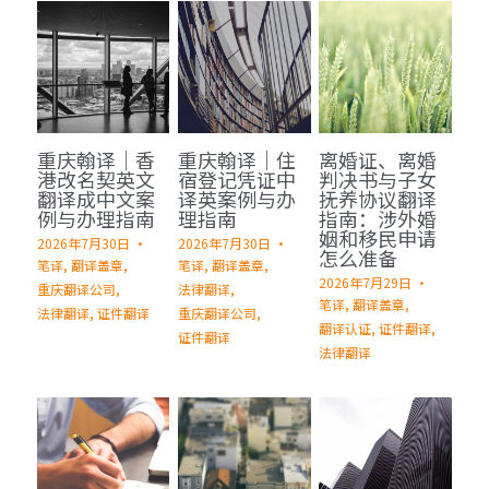
重庆翰译｜香
重庆翰译｜住
离婚证、离婚
港改名契英文
宿登记凭证中
判决书与子女
翻译成中文案
译英案例与办
抚养协议翻译
例与办理指南
理指南
指南：涉外婚
姻和移民申请
2026年7月30日
·
2026年7月30日
·
怎么准备
笔译,
翻译盖章,
笔译,
翻译盖章,
2026年7月29日
·
重庆翻译公司,
法律翻译,
笔译,
翻译盖章,
法律翻译,
证件翻译
重庆翻译公司,
翻译认证,
证件翻译,
证件翻译
法律翻译