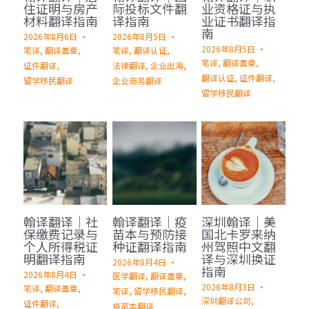
企业出海
住证明与房产
际投标文件翻
业资格证与执
材料翻译指南
译指南
业证书翻译指
南
留学移民翻译
2026年8月6日
·
2026年8月5日
·
2026年8月5日
·
笔译,
翻译盖章,
笔译,
翻译认证,
笔译,
翻译盖章,
证件翻译,
法律翻译,
企业出海,
企业商务翻译
翻译认证,
证件翻译,
留学移民翻译
企业商务翻译
留学移民翻译
翰译翻译｜社
翰译翻译｜疫
深圳翰译｜美
保缴费记录与
苗本与预防接
国北卡罗来纳
个人所得税证
种证翻译指南
州驾照中文翻
明翻译指南
译与深圳换证
2026年8月4日
·
指南
2026年8月4日
·
医学翻译,
翻译盖章,
2026年8月3日
·
笔译,
翻译盖章,
笔译,
留学移民翻译,
深圳翻译公司,
证件翻译,
疫苗本翻译