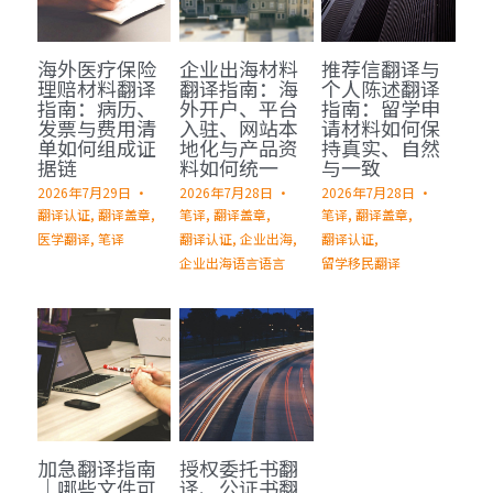
海外医疗保险
企业出海材料
推荐信翻译与
理赔材料翻译
翻译指南：海
个人陈述翻译
指南：病历、
外开户、平台
指南：留学申
发票与费用清
入驻、网站本
请材料如何保
单如何组成证
地化与产品资
持真实、自然
据链
料如何统一
与一致
2026年7月29日
·
2026年7月28日
·
2026年7月28日
·
翻译认证,
翻译盖章,
笔译,
翻译盖章,
笔译,
翻译盖章,
医学翻译,
笔译
翻译认证,
企业出海,
翻译认证,
企业出海语言语言
留学移民翻译
加急翻译指南
授权委托书翻
｜哪些文件可
译、公证书翻