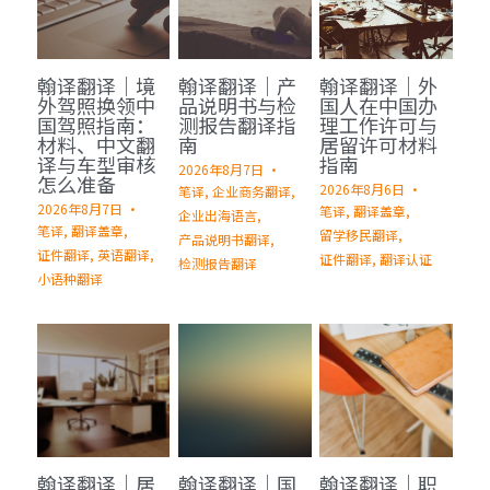
深圳翻译公司
出生证结婚证
医学病历翻译案例
企业商务与出海指南
日语翻译韩语翻译
城市服务
翰译翻译｜境
翰译翻译｜产
翰译翻译｜外
翻译盖章
无犯罪记录证明
口译同传案例
医学病历翻译指南
俄语翻译波兰语翻译
翻译资质
成都翻译服务
外驾照换领中
品说明书与检
国人在中国办
国驾照指南：
测报告翻译指
理工作许可与
翻译认证
病历处方笺
口译同传指南
材料、中文翻
南
居留许可材料
泰语老挝语等小语种
合作客户
西安翻译服务
译与车型审核
指南
2026年8月7日
·
怎么准备
医学翻译
在职证明与工作证明翻译
2026年8月6日
·
翻译盖章与交付指南
笔译,
企业商务翻译,
重庆翻译服务
2026年8月7日
·
笔译,
翻译盖章,
企业出海语言,
笔译,
翻译盖章,
留学移民翻译,
法律翻译
商务合同公司章程
产品说明书翻译,
深圳翻译服务
证件翻译,
英语翻译,
证件翻译,
翻译认证
检测报告翻译
小语种翻译
证件翻译
英语同传
营业执照翻译
成都法律翻译
翰译翻译｜居
翰译翻译｜国
翰译翻译｜职