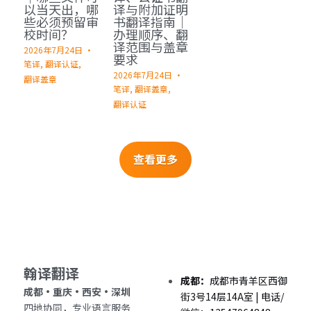
以当天出，哪
译与附加证明
些必须预留审
书翻译指南｜
校时间？
办理顺序、翻
译范围与盖章
2026年7月24日
·
要求
笔译,
翻译认证,
2026年7月24日
·
翻译盖章
笔译,
翻译盖章,
翻译认证
查看更多
翰译翻译 
成都：
成都市青羊区西御
成都・重庆・西安・深圳 
街3号14层14A室 | 电话/
四地协同，专业语言服务