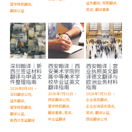
证件翻译,
驾照翻译,
留学移民翻译,
笔译,
翻译盖章
翻译认证
深圳翰译｜新
西安翰译｜西
西安翰译｜营
西兰签证材料
安美术学院附
业执照英文翻
翻译与申请文
属中等美术学
译德文翻译与
件整理指南
校毕业证英文
欧洲业务材料
翻译指南
指南
2026年8月3日
·
2026年7月31日
·
2026年7月31日
·
深圳翻译公司,
西安翻译公司,
企业商务翻译,
证件翻译,
留学移民翻译,
企业出海语言语言,
留学移民翻译,
翻译盖章,
笔译,
笔译,
翻译认证,
翻译认证,
毕业证翻译
西安翻译公司
新西兰签证翻译