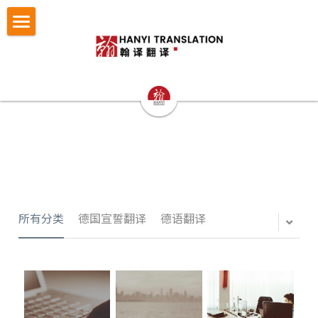
×
博客分类
首页
所有博客分类
翻译服务
笔译
认证与宣誓翻译
法律翻译
小语种翻译
证件翻译
按照文件找翻译
认证与宣誓翻译
专业口译
留学移民翻译
NAATI认证翻译
成功案例
护照翻译
重庆翻译公司
企业商务翻译
NZTA 认证翻译
驾照翻译
办事指南
法律翻译案例
所有分类
德国宣誓翻译
德语翻译
西安翻译公司
企业出海语言服务
法国宣誓翻译
学历证书与成绩单翻译
证件翻译案例
翻译语种
法律翻译指南
成都翻译公司
医学病历翻译
德国宣誓翻译
身份证户口本
留学移民翻译案例
证件翻译指南
关于翰译
英语翻译
商务口译
口译同传
银行流水
企业商务与出海案例
留学移民材料指南
法语西班牙语翻译意大利语翻译
发送文件获取报价
公司介绍