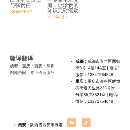
企业出海
与强责任
流，让珍贵的
知识无碍流动
2026年6月2日
留学移民翻译
2025年7月30日
企业商务翻译
翰译翻译 
成都：
成都市青羊区西御
成都・重庆・西安・深圳 
街3号14层14A室 | 电话/
四地协同，专业语言服务
微信：13547964848
重庆：
重庆市渝中区解放
碑街道民生路235号附1
号第35层3521室 | 电话/
微信：13272754848
西安：
陕西省西安市雁塔