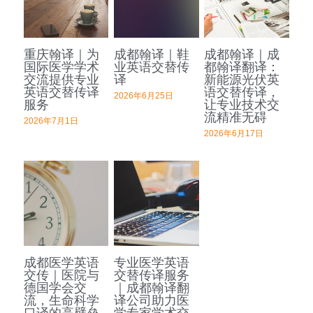
深圳翻译公司
出生证结婚证
医学病历翻译案例
企业商务与出海指南
日语翻译韩语翻译
城市服务
翻译盖章
重庆翰译｜为
成都翰译｜鞋
成都翰译｜成
无犯罪记录证明
口译同传案例
医学病历翻译指南
俄语翻译波兰语翻译
翻译资质
成都翻译服务
国际医学学术
业英语交替传
都翰译翻译：
交流提供专业
译
新能源光伏英
翻译认证
病历处方笺
口译同传指南
英语交替传译
语交替传译，
泰语老挝语等小语种
合作客户
西安翻译服务
2026年6月25日
服务
让专业技术交
流精准无碍
医学翻译
在职证明与工作证明翻译
2026年7月1日
翻译盖章与交付指南
重庆翻译服务
2026年6月17日
法律翻译
商务合同公司章程
深圳翻译服务
证件翻译
英语同传
营业执照翻译
成都医学英语
专业医学英语
交传｜医院与
交替传译服务
成都法律翻译
德国学会交
｜成都翰译翻
流，生命科学
译公司助力医
口译的高壁垒
学专家学术交