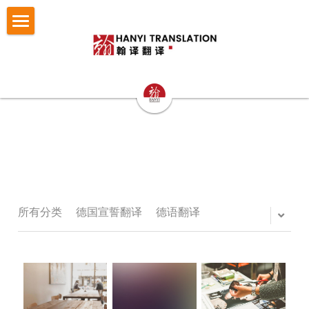
×
博客分类
首页
所有博客分类
翻译服务
笔译
认证与宣誓翻译
法律翻译
小语种翻译
证件翻译
按照文件找翻译
认证与宣誓翻译
专业口译
留学移民翻译
NAATI认证翻译
成功案例
护照翻译
重庆翻译公司
企业商务翻译
NZTA 认证翻译
驾照翻译
办事指南
法律翻译案例
所有分类
德国宣誓翻译
德语翻译
西安翻译公司
企业出海语言服务
法国宣誓翻译
学历证书与成绩单翻译
证件翻译案例
翻译语种
法律翻译指南
成都翻译公司
医学病历翻译
德国宣誓翻译
身份证户口本
留学移民翻译案例
证件翻译指南
关于翰译
英语翻译
商务口译
口译同传
银行流水
企业商务与出海案例
留学移民材料指南
法语西班牙语翻译意大利语翻译
发送文件获取报价
公司介绍