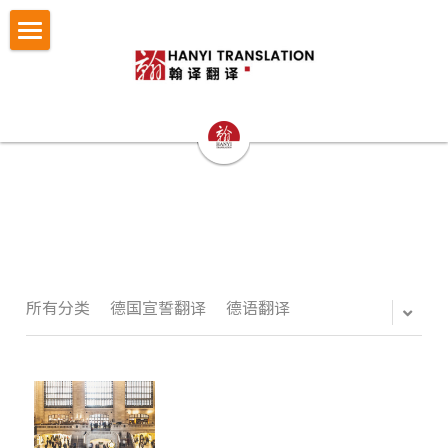
×
博客分类
首页
所有博客分类
翻译服务
笔译
认证与宣誓翻译
法律翻译
小语种翻译
证件翻译
按照文件找翻译
认证与宣誓翻译
专业口译
留学移民翻译
NAATI认证翻译
成功案例
护照翻译
重庆翻译公司
企业商务翻译
NZTA 认证翻译
驾照翻译
办事指南
法律翻译案例
所有分类
德国宣誓翻译
德语翻译
西安翻译公司
企业出海语言服务
法国宣誓翻译
学历证书与成绩单翻译
证件翻译案例
翻译语种
法律翻译指南
成都翻译公司
医学病历翻译
德国宣誓翻译
身份证户口本
留学移民翻译案例
证件翻译指南
关于翰译
英语翻译
商务口译
口译同传
银行流水
企业商务与出海案例
留学移民材料指南
法语西班牙语翻译意大利语翻译
发送文件获取报价
公司介绍