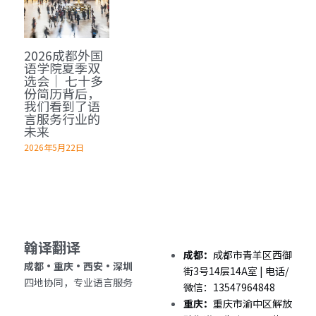
深圳翻译公司
出生证结婚证
医学病历翻译案例
企业商务与出海指南
日语翻译韩语翻译
城市服务
2026成都外国
翻译盖章
无犯罪记录证明
口译同传案例
医学病历翻译指南
俄语翻译波兰语翻译
翻译资质
成都翻译服务
语学院夏季双
选会｜ 七十多
翻译认证
病历处方笺
口译同传指南
份简历背后，
泰语老挝语等小语种
合作客户
西安翻译服务
我们看到了语
言服务行业的
医学翻译
在职证明与工作证明翻译
翻译盖章与交付指南
重庆翻译服务
未来
2026年5月22日
法律翻译
商务合同公司章程
深圳翻译服务
证件翻译
英语同传
翰译翻译 
营业执照翻译
成都：
成都市青羊区西御
成都・重庆・西安・深圳 
街3号14层14A室 | 电话/
四地协同，专业语言服务
成都法律翻译
微信：13547964848
重庆：
重庆市渝中区解放