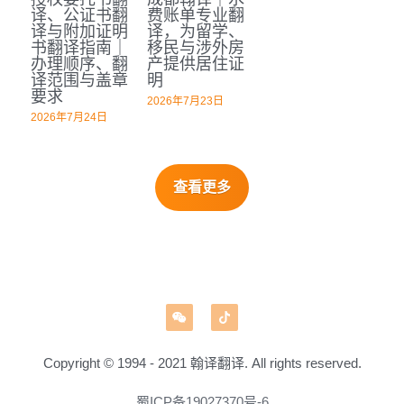
译、公证书翻
费账单专业翻
译与附加证明
译，为留学、
书翻译指南｜
移民与涉外房
办理顺序、翻
产提供居住证
译范围与盖章
明
要求
2026年7月23日
2026年7月24日
查看更多
Copyright © 1994 - 2021 翰译翻译. All rights reserved.
蜀ICP备19027370号-6