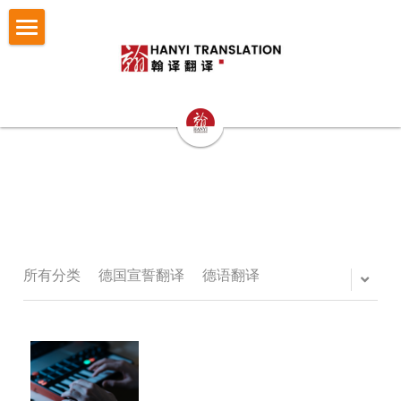
×
博客分类
首页
所有博客分类
翻译服务
笔译
认证与宣誓翻译
法律翻译
小语种翻译
证件翻译
按照文件找翻译
认证与宣誓翻译
专业口译
留学移民翻译
NAATI认证翻译
成功案例
护照翻译
重庆翻译公司
企业商务翻译
NZTA 认证翻译
驾照翻译
办事指南
法律翻译案例
所有分类
德国宣誓翻译
德语翻译
西安翻译公司
企业出海语言服务
法国宣誓翻译
学历证书与成绩单翻译
证件翻译案例
翻译语种
法律翻译指南
成都翻译公司
医学病历翻译
德国宣誓翻译
身份证户口本
留学移民翻译案例
证件翻译指南
关于翰译
英语翻译
商务口译
口译同传
银行流水
企业商务与出海案例
留学移民材料指南
法语西班牙语翻译意大利语翻译
发送文件获取报价
公司介绍