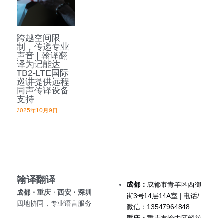
深圳翻译公司
出生证结婚证
医学病历翻译案例
企业商务与出海指南
日语翻译韩语翻译
城市服务
翻译盖章
跨越空间限
无犯罪记录证明
口译同传案例
医学病历翻译指南
俄语翻译波兰语翻译
翻译资质
成都翻译服务
制，传递专业
声音 | 翰译翻
翻译认证
病历处方笺
口译同传指南
译为记能达
泰语老挝语等小语种
合作客户
西安翻译服务
TB2-LTE国际
巡讲提供远程
医学翻译
在职证明与工作证明翻译
翻译盖章与交付指南
重庆翻译服务
同声传译设备
支持
法律翻译
商务合同公司章程
深圳翻译服务
2025年10月9日
证件翻译
英语同传
营业执照翻译
翰译翻译 
成都：
成都市青羊区西御
成都・重庆・西安・深圳 
街3号14层14A室 | 电话/
成都法律翻译
四地协同，专业语言服务
微信：13547964848