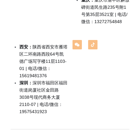
重庆：
重庆市渝中区解放
企业出海
碑街道民生路235号附1
号第35层3521室 | 电话/
留学移民翻译
微信：13272754848
企业商务翻译
西安：
陕西省西安市雁塔
区二环南路西段64号凯
德广场写字楼11层1103-
01 | 电话/微信：
15619481376
深圳：
深圳市福田区福田
街道岗厦社区金田路
3038号现代商务大厦
2110-07 | 电话/微信：
19575431923