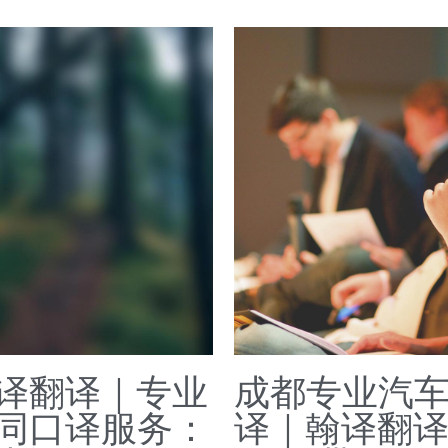
译翻译｜专业
成都专业汽
同口译服务：
译｜翰译翻