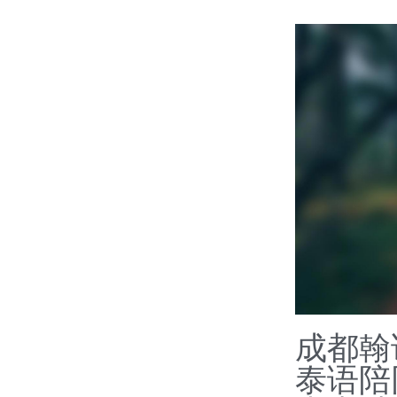
成都翰
泰语陪