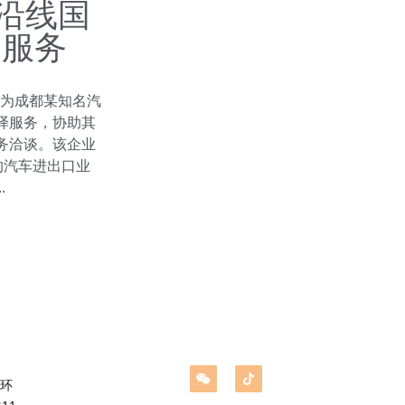
"沿线国
译服务
司为成都某知名汽
译服务，协助其
务洽谈。该企业
的汽车进出口业
.
环