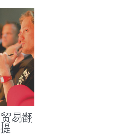
车贸易翻
译提