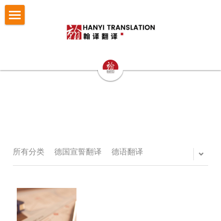
×
博客分类
首页
所有博客分类
翻译服务
笔译
认证与宣誓翻译
法律翻译
小语种翻译
证件翻译
按照文件找翻译
认证与宣誓翻译
专业口译
留学移民翻译
NAATI认证翻译
成功案例
护照翻译
重庆翻译公司
企业商务翻译
NZTA 认证翻译
驾照翻译
办事指南
法律翻译案例
所有分类
德国宣誓翻译
德语翻译
西安翻译公司
企业出海语言服务
法国宣誓翻译
学历证书与成绩单翻译
证件翻译案例
翻译语种
法律翻译指南
成都翻译公司
医学病历翻译
德国宣誓翻译
身份证户口本
留学移民翻译案例
证件翻译指南
关于翰译
英语翻译
商务口译
口译同传
银行流水
企业商务与出海案例
留学移民材料指南
法语西班牙语翻译意大利语翻译
发送文件获取报价
公司介绍