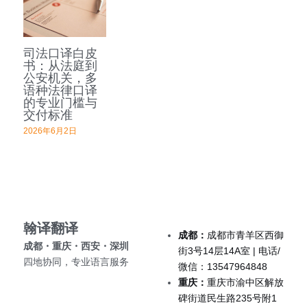
深圳翻译公司
出生证结婚证
医学病历翻译案例
企业商务与出海指南
日语翻译韩语翻译
城市服务
翻译盖章
司法口译白皮
无犯罪记录证明
口译同传案例
医学病历翻译指南
俄语翻译波兰语翻译
翻译资质
成都翻译服务
书：从法庭到
公安机关，多
翻译认证
病历处方笺
口译同传指南
语种法律口译
泰语老挝语等小语种
合作客户
西安翻译服务
的专业门槛与
交付标准
医学翻译
在职证明与工作证明翻译
翻译盖章与交付指南
重庆翻译服务
2026年6月2日
法律翻译
商务合同公司章程
深圳翻译服务
证件翻译
英语同传
翰译翻译 
成都：
成都市青羊区西御
营业执照翻译
成都・重庆・西安・深圳 
街3号14层14A室 | 电话/
四地协同，专业语言服务
微信：13547964848
成都法律翻译
重庆：
重庆市渝中区解放
碑街道民生路235号附1