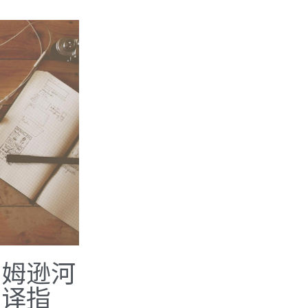
汤姆逊河
翻译指