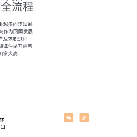
证全流程
来越多的汤姆逊
西安作为回国发展
户及求职过程
翻译件是开启所
大高...
环
11