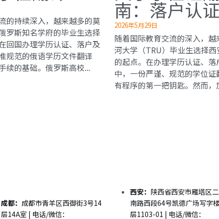
南：落户认
流的持续深入，越来越多的莫
2026年5月29日
俄罗斯知名学府的毕业生选择
随着国际教育交流的深入，越
在回国办理学历认证、落户及
河大学（TRU）毕业生选择
准规范的俄语学历文件翻译
的起点。在办理学历认证、落
续的基础。俄罗斯高校...
中，一份严谨、规范的学位证
有程序的第一把钥匙。然而，加拿
西安：
陕西省西安市雁塔区二
成都：
成都市青羊区西御街3号14
南路西段64号凯德广场写字楼
层14A室 | 电话/微信：
层1103-01 | 电话/微信：