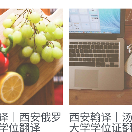
译｜西安俄罗
西安翰译｜
学位翻译
大学学位证