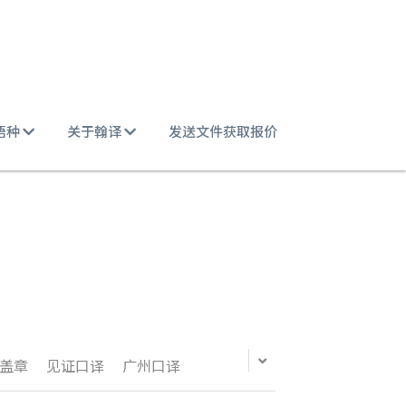
语种
关于翰译
发送文件获取报价
盖章
见证口译
广州口译