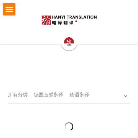
×
博客分类
首页
所有博客分类
翻译服务
笔译
认证与宣誓翻译
法律翻译
小语种翻译
证件翻译
按照文件找翻译
认证与宣誓翻译
专业口译
留学移民翻译
NAATI认证翻译
成功案例
护照翻译
重庆翻译公司
企业商务翻译
NZTA 认证翻译
驾照翻译
办事指南
法律翻译案例
所有分类
德国宣誓翻译
德语翻译
西安翻译公司
企业出海语言服务
法国宣誓翻译
学历证书与成绩单翻译
证件翻译案例
翻译语种
法律翻译指南
成都翻译公司
医学病历翻译
德国宣誓翻译
身份证户口本
留学移民翻译案例
证件翻译指南
关于翰译
英语翻译
商务口译
口译同传
银行流水
企业商务与出海案例
留学移民材料指南
法语西班牙语翻译意大利语翻译
发送文件获取报价
公司介绍