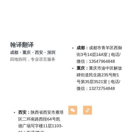
深圳翻译公司
出生证结婚证
医学病历翻译案例
企业商务与出海指南
日语翻译韩语翻译
城市服务
翻译盖章
无犯罪记录证明
口译同传案例
医学病历翻译指南
俄语翻译波兰语翻译
翻译资质
成都翻译服务
翻译认证
病历处方笺
口译同传指南
泰语老挝语等小语种
合作客户
西安翻译服务
翰译翻译 
成都：
成都市青羊区西御
医学翻译
在职证明与工作证明翻译
翻译盖章与交付指南
成都・重庆・西安・深圳 
重庆翻译服务
街3号14层14A室 | 电话/
四地协同，专业语言服务
微信：13547964848
法律翻译
商务合同公司章程
深圳翻译服务
重庆：
重庆市渝中区解放
碑街道民生路235号附1
证件翻译
号第35层3521室 | 电话/
微信：13272754848
英语同传
营业执照翻译
西安：
陕西省西安市雁塔
区二环南路西段64号凯
成都法律翻译
德广场写字楼11层1103-