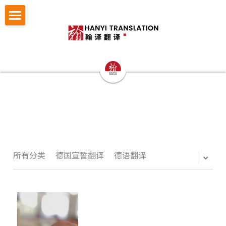
×
博客分类
首页
所有博客分类
翻译服务
笔译
认证与宣誓翻译
法律翻译
小语种翻译
证件翻译
按照文件找翻译
认证与宣誓翻译
专业口译
留学移民翻译
NAATI认证翻译
成功案例
护照翻译
重庆翻译公司
企业商务翻译
NZTA 认证翻译
驾照翻译
办事指南
法律翻译案例
所有分类
德国宣誓翻译
德语翻译
西安翻译公司
企业出海语言服务
法国宣誓翻译
学历证书与成绩单翻译
证件翻译案例
翻译语种
法律翻译指南
成都翻译公司
医学病历翻译
德国宣誓翻译
身份证户口本
留学移民翻译案例
证件翻译指南
关于翰译
英语翻译
商务口译
口译同传
银行流水
企业商务与出海案例
留学移民材料指南
法语西班牙语翻译意大利语翻译
发送文件获取报价
公司介绍