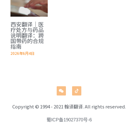
深圳翻译公司
出生证结婚证
医学病历翻译案例
企业商务与出海指南
日语翻译韩语翻译
城市服务
西安翻译｜医
翻译盖章
无犯罪记录证明
口译同传案例
医学病历翻译指南
俄语翻译波兰语翻译
翻译资质
成都翻译服务
疗处方与药品
说明翻译：跨
翻译认证
病历处方笺
口译同传指南
国带药的合规
泰语老挝语等小语种
合作客户
重庆翻译服务
指南
医学翻译
在职证明与工作证明翻译
2026年6月4日
翻译盖章与交付指南
西安翻译服务
法律翻译
商务合同公司章程
深圳翻译服务
证件翻译
广州翻译服务
英语同传
Copyright © 1994 - 2021 翰译翻译. All rights reserved.
营业执照翻译
蜀ICP备19027370号-6
成都法律翻译