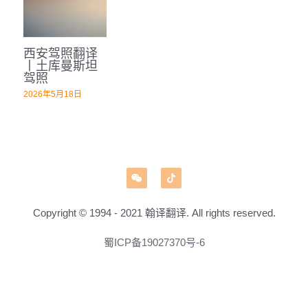
深圳翻译公司
出生证结婚证
医学病历翻译案例
企业商务与出海指南
日语翻译韩语翻译
城市服务
翻译盖章
西安驾照翻译
无犯罪记录证明
口译同传案例
医学病历翻译指南
俄语翻译波兰语翻译
翻译资质
成都翻译服务
丨土库曼斯坦
驾照
翻译认证
病历处方笺
口译同传指南
泰语老挝语等小语种
合作客户
重庆翻译服务
2026年5月18日
医学翻译
在职证明与工作证明翻译
翻译盖章与交付指南
西安翻译服务
法律翻译
商务合同公司章程
深圳翻译服务
证件翻译
广州翻译服务
Copyright © 1994 - 2021 翰译翻译. All rights reserved.
英语同传
蜀ICP备19027370号-6
营业执照翻译
成都法律翻译