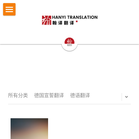
×
博客分类
首页
所有博客分类
翻译服务
笔译
认证与宣誓翻译
法律翻译
小语种翻译
证件翻译
按照文件找翻译
认证与宣誓翻译
专业口译
留学移民翻译
NAATI认证翻译
成功案例
护照翻译
重庆翻译公司
企业商务翻译
NZTA 认证翻译
驾照翻译
办事指南
法律翻译案例
所有分类
德国宣誓翻译
德语翻译
西安翻译公司
企业出海语言服务
法国宣誓翻译
学历证书与成绩单翻译
证件翻译案例
翻译语种
法律翻译指南
成都翻译公司
医学病历翻译
德国宣誓翻译
身份证户口本
留学移民翻译案例
证件翻译指南
关于翰译
英语翻译
商务口译
口译同传
银行流水
企业商务与出海案例
留学移民材料指南
法语西班牙语翻译意大利语翻译
发送文件获取报价
公司介绍