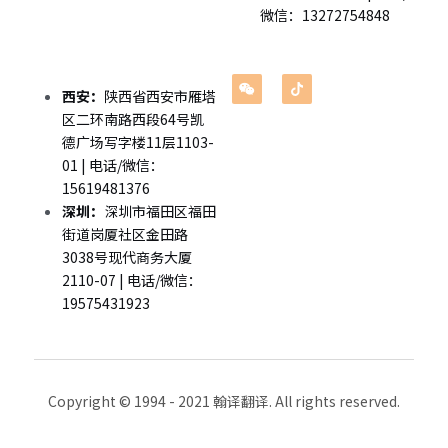
企业出海
微信：13272754848
留学移民翻译
西安：
陕西省西安市雁塔
企业商务翻译
区二环南路西段64号凯
德广场写字楼11层1103-
01 | 电话/微信：
15619481376
深圳：
深圳市福田区福田
街道岗厦社区金田路
3038号现代商务大厦
2110-07 | 电话/微信：
19575431923
Copyright © 1994 - 2021 翰译翻译. All rights reserved.