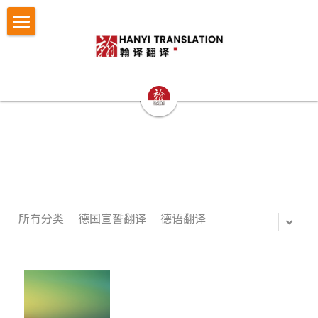
×
博客分类
首页
所有博客分类
翻译服务
笔译
认证与宣誓翻译
法律翻译
小语种翻译
证件翻译
按照文件找翻译
认证与宣誓翻译
专业口译
留学移民翻译
NAATI认证翻译
成功案例
护照翻译
重庆翻译公司
企业商务翻译
NZTA 认证翻译
驾照翻译
办事指南
法律翻译案例
所有分类
德国宣誓翻译
德语翻译
西安翻译公司
企业出海语言服务
法国宣誓翻译
学历证书与成绩单翻译
证件翻译案例
翻译语种
法律翻译指南
成都翻译公司
医学病历翻译
德国宣誓翻译
身份证户口本
留学移民翻译案例
证件翻译指南
关于翰译
英语翻译
商务口译
口译同传
银行流水
企业商务与出海案例
留学移民材料指南
法语西班牙语翻译意大利语翻译
发送文件获取报价
公司介绍