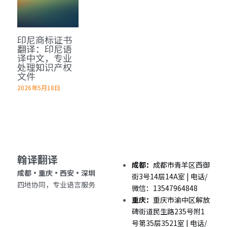
深圳翻译公司
出生证结婚证
医学病历翻译案例
企业商务与出海指南
日语翻译韩语翻译
城市服务
印尼商标证书
翻译盖章
无犯罪记录证明
口译同传案例
医学病历翻译指南
俄语翻译波兰语翻译
翻译资质
成都翻译服务
翻译：印尼语
译中文，专业
翻译认证
病历处方笺
口译同传指南
处理知识产权
泰语老挝语等小语种
合作客户
西安翻译服务
文件
医学翻译
在职证明与工作证明翻译
2026年5月18日
翻译盖章与交付指南
重庆翻译服务
法律翻译
商务合同公司章程
深圳翻译服务
证件翻译
翰译翻译 
英语同传
成都：
成都市青羊区西御
成都・重庆・西安・深圳 
街3号14层14A室 | 电话/
营业执照翻译
四地协同，专业语言服务
微信：13547964848
重庆：
重庆市渝中区解放
成都法律翻译
碑街道民生路235号附1
号第35层3521室 | 电话/