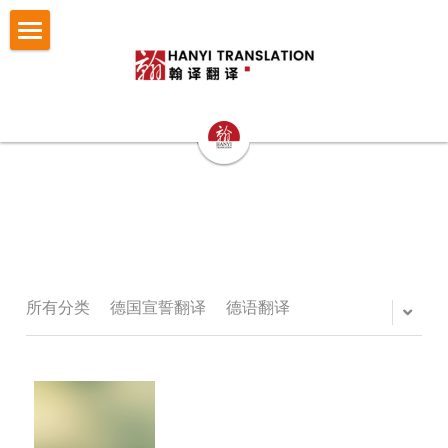
×
博客分类
首页
所有博客分类
翻译服务
笔译
认证与宣誓翻译
法律翻译
小语种翻译
证件翻译
按照文件找翻译
认证与宣誓翻译
专业口译
留学移民翻译
NAATI认证翻译
成功案例
护照翻译
重庆翻译公司
企业商务翻译
NZTA 认证翻译
驾照翻译
办事指南
法律翻译案例
所有分类
德国宣誓翻译
德语翻译
西安翻译公司
企业出海语言服务
法国宣誓翻译
学历证书与成绩单翻译
证件翻译案例
翻译语种
法律翻译指南
成都翻译公司
医学病历翻译
德国宣誓翻译
身份证户口本
留学移民翻译案例
证件翻译指南
关于翰译
英语翻译
商务口译
口译同传
银行流水
企业商务与出海案例
留学移民材料指南
法语西班牙语翻译意大利语翻译
发送文件获取报价
公司介绍