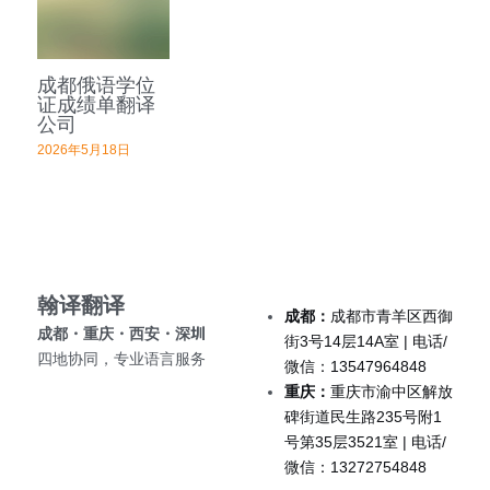
深圳翻译公司
出生证结婚证
医学病历翻译案例
企业商务与出海指南
日语翻译韩语翻译
城市服务
翻译盖章
成都俄语学位
无犯罪记录证明
口译同传案例
医学病历翻译指南
俄语翻译波兰语翻译
翻译资质
成都翻译服务
证成绩单翻译
公司
翻译认证
病历处方笺
口译同传指南
泰语老挝语等小语种
合作客户
西安翻译服务
2026年5月18日
医学翻译
在职证明与工作证明翻译
翻译盖章与交付指南
重庆翻译服务
法律翻译
商务合同公司章程
深圳翻译服务
证件翻译
翰译翻译 
成都：
成都市青羊区西御
成都・重庆・西安・深圳 
英语同传
街3号14层14A室 | 电话/
四地协同，专业语言服务
微信：13547964848
营业执照翻译
重庆：
重庆市渝中区解放
碑街道民生路235号附1
号第35层3521室 | 电话/
成都法律翻译
微信：13272754848