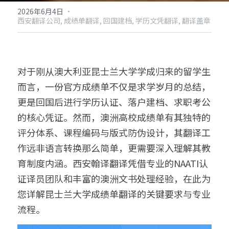
2026年6月4日
·
出生证结婚证
医学病历翻译案例
企业商务与出海指南
日语翻译韩语翻译
城市服务
西安翻译公司,
成绩单翻译,
回国建档,
学历文凭翻译,
翻译盖章
无犯罪记录证明
口译同传案例
医学病历翻译指南
俄语翻译波兰语翻译
翻译资质
成都翻译服务
病历处方笺
口译同传指南
泰语老挝语等小语种
合作客户
西安翻译服务
对于刚从澳大利亚昆士兰大学学成归来的留学生
而言，一份官方成绩单不仅是求学岁月的总结，
在职证明与工作证明翻译
翻译盖章与交付指南
重庆翻译服务
更是回国后进行学历认证、落户建档、求职考公
商务合同公司章程
深圳翻译服务
的核心凭证。然而，澳洲高校成绩单有其独特的
评分体系、课程编码与版式防伪设计，其翻译工
作远非语言转换那么简单，更需要深入理解其教
育制度内涵。西安翰译翻译凭借专业的NAATI认
证译员团队和丰富的澳洲文书处理经验，在此为
您详解昆士兰大学成绩单翻译的关键要求与专业
流程。