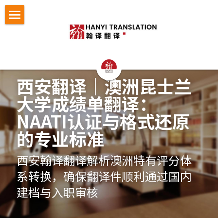
首页
翻译服务
认证与宣誓翻译
法律翻译
西安翻译｜澳洲昆士兰
大学成绩单翻译：
证件翻译
按照文件找翻译
认证与宣誓翻译
NAATI认证与格式还原
留学移民翻译
NAATI认证翻译
成功案例
护照翻译
的专业标准
企业商务翻译
NZTA 认证翻译
驾照翻译
办事指南
法律翻译案例
西安翰译翻译解析澳洲特有评分体
企业出海语言服务
法国宣誓翻译
学历证书与成绩单翻译
证件翻译案例
翻译语种
法律翻译指南
系转换，确保翻译件顺利通过国内
建档与入职审核
医学病历翻译
德国宣誓翻译
身份证户口本
留学移民翻译案例
证件翻译指南
关于翰译
英语翻译
口译同传
银行流水
企业商务与出海案例
留学移民材料指南
法语西班牙语翻译意大利语翻译
发送文件获取报价
公司介绍