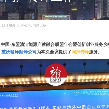
,
口译服务,
口译公司,
同传设备
 13 日【中国-东盟清洁能源产教融合联盟年会暨创新创业服
，
重庆翰译翻译公司
为本次会议提供了
同声传译
服务。