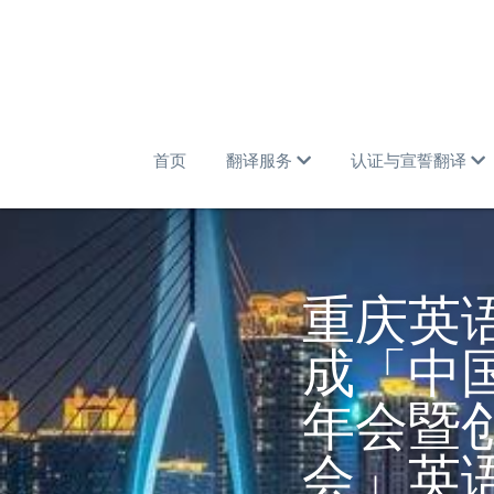
首页
翻译服务
认证与宣誓翻译
重庆英
成「中
年会暨
会」英