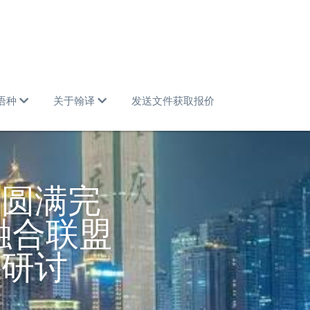
语种
关于翰译
发送文件获取报价
司圆满完
融合联盟
兴研讨