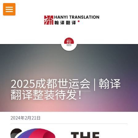
首页
翻译服务
认证与宣誓翻译
法律翻译
证件翻译
按照文件找翻译
认证与宣誓翻译
留学移民翻译
NAATI认证翻译
2025成都世运会
 | 翰译
成功案例
护照翻译
翻译整装待发！
企业商务翻译
NZTA 认证翻译
驾照翻译
办事指南
法律翻译案例
企业出海语言服务
法国宣誓翻译
学历证书与成绩单翻译
证件翻译案例
翻译语种
法律翻译指南
2024年2月21日
医学病历翻译
德国宣誓翻译
身份证户口本
留学移民翻译案例
证件翻译指南
关于翰译
英语翻译
口译同传
银行流水
企业商务与出海案例
留学移民材料指南
法语西班牙语翻译意大利语翻译
发送文件获取报价
公司介绍