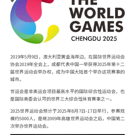
出生证结婚证
医学病历翻译案例
企业商务与出海指南
日语翻译韩语翻译
城市服务
无犯罪记录证明
口译同传案例
医学病历翻译指南
俄语翻译波兰语翻译
翻译资质
成都翻译服务
病历处方笺
口译同传指南
泰语老挝语等小语种
合作客户
重庆翻译服务
在职证明与工作证明翻译
翻译盖章与交付指南
西安翻译服务
2019年5月9日，澳大利亚黄金海岸边，在国际世界运动会
协会2019年全会上，成都代表中国一举获得2025年第十二
商务合同公司章程
深圳翻译服务
届世界运动会举办权，成为中国大陆首个举办这项赛事的
城市。
广州翻译服务
世运会是非奥运会项目最高水平的国际综合性运动会，也
是国际奥委会认可的世界三大综合性体育赛事之一。
2025世界运动会预计于2025年8月7日-17日举行，参赛规
模约5000人，是继2009年高雄世界运动会之后，中国第二
次举办世界运动会。