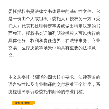
出生证结婚证
医学病历翻译案例
企业商务与出海指南
日语翻译韩语翻译
城市服务
委托授权书是法律文书体系中的基础性文件。它
是一份由个人或组织（委托人）授权另一方（受
无犯罪记录证明
口译同传案例
医学病历翻译指南
俄语翻译波兰语翻译
翻译资质
成都翻译服务
托人）代表其处理特定事务或做出特定决定的书
病历处方笺
口译同传指南
泰语老挝语等小语种
合作客户
西安翻译服务
面凭证。授权书会详细列明被授权人可以执行的
具体任务、权利和责任边界，在法律事务、商业
在职证明与工作证明翻译
翻译盖章与交付指南
重庆翻译服务
交易、医疗决策等场景中均具有重要的法律意
商务合同公司章程
深圳翻译服务
义。
本文从委托书翻译的四大核心要求、法律英语的
语言特性以及专业翻译的交付标准三个维度，系
统梳理民事诉讼委托书翻译的专业门槛。