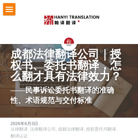
首页
翻译服务
认证与宣誓翻译
法律翻译
成都法律翻译公司｜授
权书、委托书翻译，怎
证件翻译
按照文件找翻译
认证与宣誓翻译
么翻才具有法律效力？
留学移民翻译
NAATI认证翻译
成功案例
护照翻译
——
民事诉讼委托书翻译的准确
企业商务翻译
NZTA 认证翻译
驾照翻译
办事指南
法律翻译案例
性、术语规范与交付标准
企业出海语言服务
法国宣誓翻译
学历证书与成绩单翻译
证件翻译案例
翻译语种
法律翻译指南
医学病历翻译
德国宣誓翻译
身份证户口本
留学移民翻译案例
证件翻译指南
关于翰译
英语翻译
2026年6月3日
·
法律翻译,
法律翻译公司,
成都法律翻译,
授权委托书翻译,
口译同传
银行流水
企业商务与出海案例
留学移民材料指南
翻译认证
法语西班牙语翻译意大利语翻译
发送文件获取报价
公司介绍