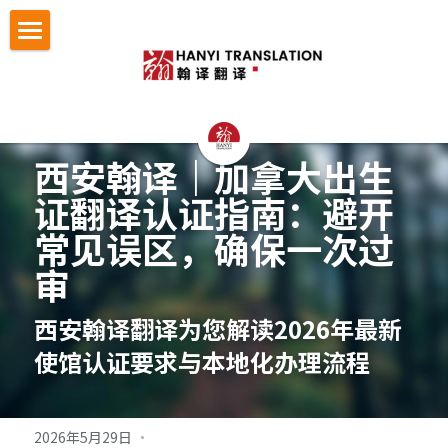
首页
翻译服务
认证与宣誓翻译
法律翻译
西安翰译｜加拿大出生
证翻译认证指南：避开
证件翻译
按照文件找翻译
认证与宣誓翻译
常见误区，确保一次过
留学移民翻译
NAATI认证翻译
成功案例
护照翻译
审
企业商务翻译
NZTA 认证翻译
驾照翻译
办事指南
法律翻译案例
西安翰译翻译为您解读2026年最新
企业出海语言服务
法国宣誓翻译
学历证书与成绩单翻译
证件翻译案例
翻译语种
法律翻译指南
使馆认证要求与本地化办理流程
医学病历翻译
德国宣誓翻译
身份证户口本
留学移民翻译案例
证件翻译指南
关于翰译
英语翻译
口译同传
2026年5月29日
·
银行流水
企业商务与出海案例
留学移民材料指南
法语西班牙语翻译意大利语翻译
发送文件获取报价
公司介绍