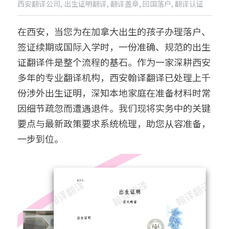
西安翻译公司,
出生证明翻译,
翻译盖章,
回国落户,
翻译认证
出生证结婚证
医学病历翻译案例
企业商务与出海指南
日语翻译韩语翻译
城市服务
在西安，当您为在加拿大出生的孩子办理落户、
无犯罪记录证明
口译同传案例
医学病历翻译指南
俄语翻译波兰语翻译
翻译资质
成都翻译服务
签证续期或国际入学时，一份准确、规范的出生
证翻译件是整个流程的基石。作为一家深耕西安
病历处方笺
口译同传指南
泰语老挝语等小语种
合作客户
西安翻译服务
多年的专业翻译机构，西安翰译翻译已处理上千
在职证明与工作证明翻译
翻译盖章与交付指南
重庆翻译服务
份涉外出生证明，深知本地家庭在准备材料时常
因细节疏忽而遭遇退件。我们现将实务中的关键
商务合同公司章程
深圳翻译服务
要点与最新政策要求系统梳理，助您从容准备，
一步到位。