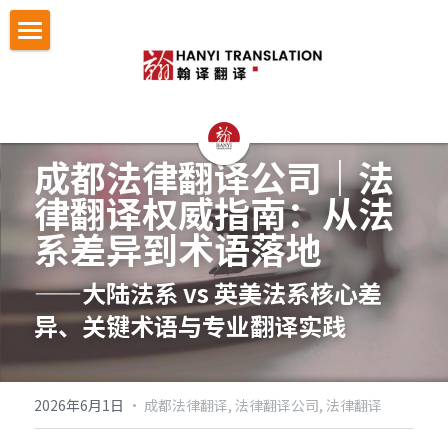
首页
翻译服务
认证与宣誓翻译
法律翻译
成都法律翻译公司｜
法
律翻译权威指南：从法
证件翻译
按照文件找翻译
认证与宣誓翻译
系差异到术语落地
留学移民翻译
NAATI认证翻译
成功案例
护照翻译
——大陆法系 vs 英美法系核心差
企业商务翻译
NZTA 认证翻译
驾照翻译
办事指南
法律翻译案例
异、关键术语与专业翻译实践
企业出海语言服务
法国宣誓翻译
学历证书与成绩单翻译
证件翻译案例
翻译语种
法律翻译指南
医学病历翻译
德国宣誓翻译
身份证户口本
留学移民翻译案例
证件翻译指南
关于翰译
英语翻译
2026年6月1日
·
成都法律翻译,
法律翻译公司,
法律翻译
口译同传
银行流水
企业商务与出海案例
留学移民材料指南
法语西班牙语翻译意大利语翻译
发送文件获取报价
公司介绍