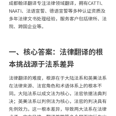
成都翰译翻译专注法律领域翻译，拥有CATTI、
出生证结婚证
医学病历翻译案例
企业商务与出海指南
NAATI、法语宣誓、德语宣誓等多种认证资质及
日语翻译韩语翻译
城市服务
多年法律文书处理经验，服务客户包括律所、法
无犯罪记录证明
口译同传案例
医学病历翻译指南
俄语翻译波兰语翻译
翻译资质
成都翻译服务
院、跨国企业等。
病历处方笺
口译同传指南
泰语老挝语等小语种
合作客户
西安翻译服务
在职证明与工作证明翻译
翻译盖章与交付指南
重庆翻译服务
一、核心答案：法律翻译的根
商务合同公司章程
深圳翻译服务
本挑战源于法系差异
法律翻译的难度，根源在于大陆法系和英美法系
在法律来源、法官角色和术语体系上的根本不
同。大陆法系以成文法为核心，法官依据法典判
决；英美法系以判例法为核心，法官的判决具有
先例效力。这一根本差异，导致两大法系在法律