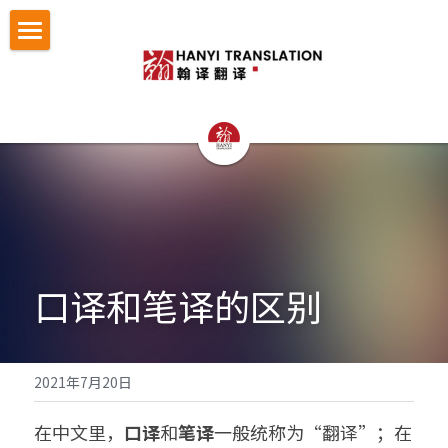
首页
翻译服务
认证与宣誓翻译
法律翻译
证件翻译
按照文件找翻译
认证与宣誓翻译
留学移民翻译
NAATI认证翻译
成功案例
护照翻译
口译和笔译的区别
企业商务翻译
NZTA 认证翻译
驾照翻译
办事指南
法律翻译案例
企业出海语言服务
法国宣誓翻译
学历证书与成绩单翻译
证件翻译案例
翻译语种
法律翻译指南
2021年7月20日
医学病历翻译
德国宣誓翻译
身份证户口本
留学移民翻译案例
证件翻译指南
关于翰译
英语翻译
在中文里，
口译
和
笔译
一般统称为“翻译”；在
口译同传
银行流水
企业商务与出海案例
留学移民材料指南
法语西班牙语翻译意大利语翻译
发送文件获取报价
公司介绍