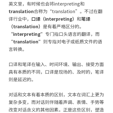
英文里，
有时候也会将
interpreting和
出生证结婚证
医学病历翻译案例
企业商务与出海指南
日语翻译韩语翻译
城市服务
translation
合称为“translation”。不过在翻
译行业中，
口译（interpreting）
和
笔译
无犯罪记录证明
口译同传案例
医学病历翻译指南
俄语翻译波兰语翻译
翻译资质
成都翻译服务
（translation）
是有着严格区分的。
病历处方笺
口译同传指南
泰语老挝语等小语种
“
interpreting
”
专门指口头语言的翻译，而
合作客户
西安翻译服务
“
translation”
则专指对电子或纸质文件的语
在职证明与工作证明翻译
翻译盖章与交付指南
重庆翻译服务
言转换。
商务合同公司章程
深圳翻译服务
口译和笔译在输入、时间环境、输出、接受方面
具有本质的不同，口译是现场的、及时的，笔译
则是延迟的。
对话和文本有着本质的区别，文本在词汇上更为
复杂多变，而对话则伴随着声调、表情、手势等
改变对话含义的
其他因素。正是这些区别，塑造